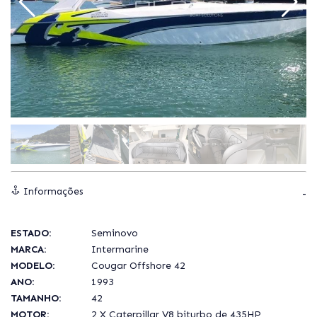
Informações
ESTADO:
Seminovo
MARCA:
Intermarine
MODELO:
Cougar Offshore 42
ANO:
1993
TAMANHO:
42
MOTOR:
2 X Caterpillar V8 biturbo de 435HP